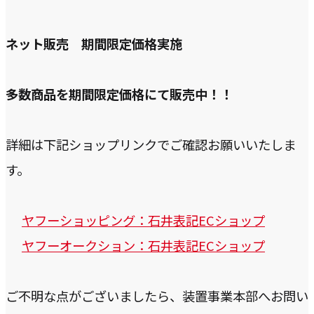
ネット販売 期間限定価格実施
多数商品を期間限定価格にて販売中！！
詳細は下記ショップリンクでご確認お願いいたしま
す。
外
ヤフーショッピング：石井表記ECショップ
部
外
ヤフーオークション：石井表記ECショップ
サ
部
ご不明な点がございましたら、装置事業本部へお問い
イ
サ