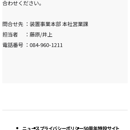
合わせください。
ト
イ
を
ト
問合せ先 ：装置事業本部 本社営業課
別
を
担当者 ：藤原/井上
ウ
別
電話番号 ：084-960-1211
イ
ウ
ン
イ
ド
ン
ウ
ド
で
ウ
開
で
き
開
ま
き
す
ま
ニュース
プライバシーポリシー
50周年特設サイト