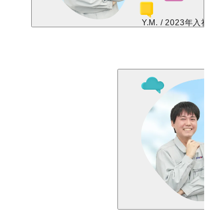
Y.M. / 2023年入社
設
機
モ
現
し
耳
N.